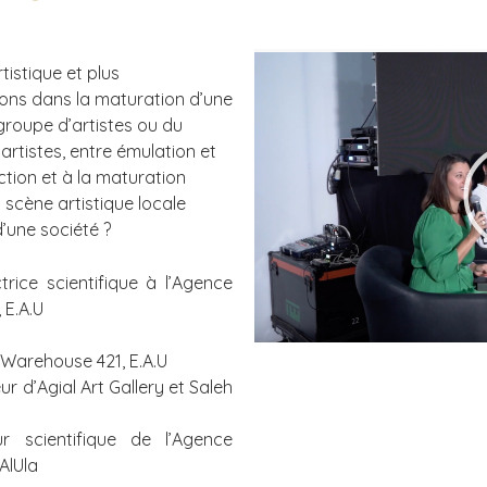
istique et plus
tions dans la maturation d’une
 groupe d’artistes ou du
rtistes, entre émulation et
ction et à la maturation
 scène artistique locale
d’une société ?
ctrice scientifique à l’Agence
 E.A.U
 Warehouse 421, E.A.U
ur d’Agial Art Gallery et Saleh
ur scientifique de l’Agence
AlUla