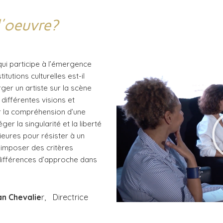
 l'oeuvre?
, qui participe à l’émergence
itutions culturelles est-il
ger un artiste sur la scène
ifférentes visions et
r la compréhension d’une
r la singularité et la liberté
ieures pour résister à un
imposer des critères
différences d’approche dans
n Chevalie
r, Directrice
T ART FAIR avec