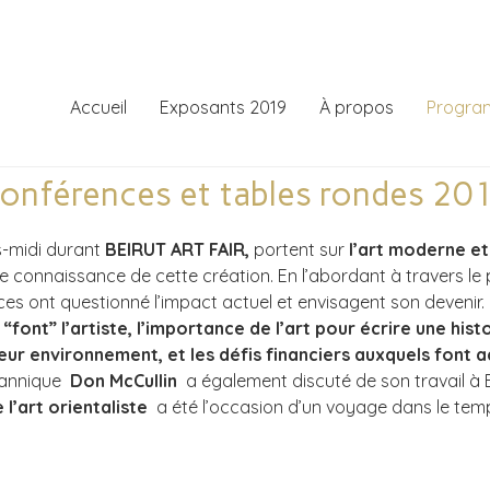
Accueil
Exposants 2019
À propos
Progr
onférences et tables rondes 20
s-midi durant
BEIRUT ART FAIR,
portent sur
l’art moderne e
re connaissance de cette création. En l’abordant à travers le
nces ont questionné l’impact actuel et envisagent son devenir.
 “font” l’artiste, l’importance de l’art pour écrire une hist
 leur environnement, et les défis financiers auxquels font
tannique
Don McCullin
a également discuté de son travail à 
l’art orientaliste
a été l’occasion d’un voyage dans le te