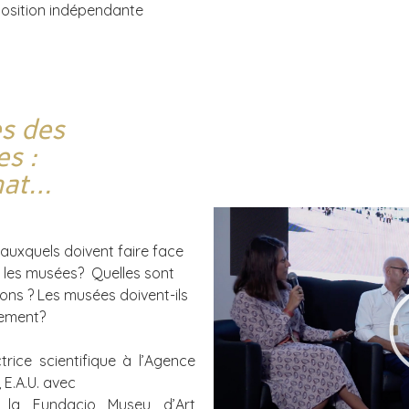
position indépendante
s des
es :
nat…
 auxquels doivent faire face
e les musées? Quelles sont
ons ? Les musées doivent-ils
cement?
ctrice scientifique à l’Agence
E.A.U. avec
 la Fundacio Museu d’Art