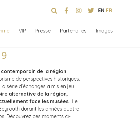
EN
FR
amme
VIP
Presse
Partenaires
Images
19
t contemporain de la région
 prisme de perspectives historiques,
 La série d’échanges a mis en jeu
oire alternative de la région,
 actuellement face les musées.
Le
Beyrouth durant les années quatre-
mps. Découvrez ces moments ci-